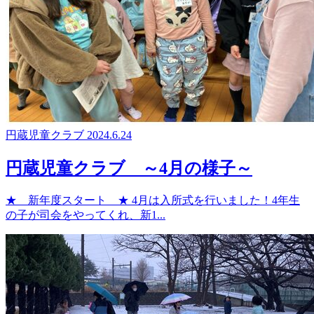
円蔵児童クラブ
2024.6.24
円蔵児童クラブ ～4月の様子～
★ 新年度スタート ★ 4月は入所式を行いました！4年生
の子が司会をやってくれ、新1...