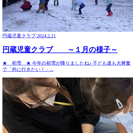
円蔵児童クラブ
2024.2.21
円蔵児童クラブ ～１月の様子～
★ 初雪 ★ 今年の初雪が降りましたね♪ 子ども達も大興奮
で「外に行きたい！」...