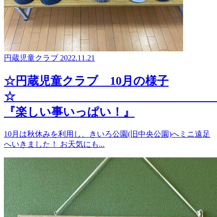
円蔵児童クラブ
2022.11.21
☆円蔵児童クラブ 10月の様子
『楽しい事いっぱい！』
10月は秋休みを利用し、きいろ公園(旧中央公園)へミニ遠足
へいきました！ お天気にも...