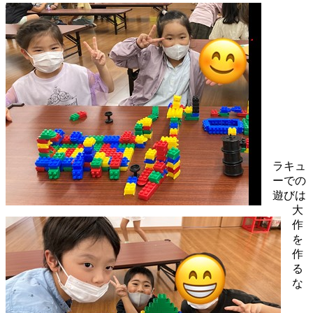
ラキュ
ーでの
遊びは
大
作
を
作
る
な