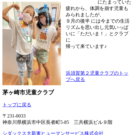
にたまっていた
疲れから、体調を崩す児童も
みられましたが、
９月の後半 には今までの生活
リズムを思い出し元気いっぱ
いに「ただいま！」とクラブ
に
帰って来ています♪
浜須賀第２児童クラブのトッ
プへ戻る
茅ヶ崎市児童クラブ
トップに戻る
〒231-0033
神奈川県横浜市中区長者町5-85 三共横浜ビル９階
シダックス大新東ヒューマンサービス株式会社