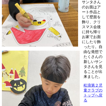
サンタさん
のお面はア
ート作品と
して壁面を
飾り、クリ
スマス会後
に持ち帰り
お家でお面
にしたり飾
ったり。自
由な発想で
たくさんの
新しいサン
タさんを見
ることが出
来ました。
松浪第２児
童クラブの
トップへ戻
る