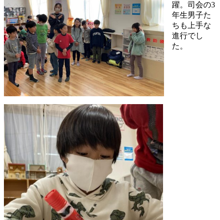
躍。司会の3
年生男子た
ちも上手な
進行でし
た。