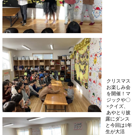
クリスマス
お楽しみ会
を開催！マ
ジックや〇
×クイズ、
あやとり披
露にダンス
と今回は1年
生が大活