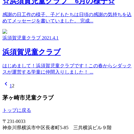
☆浜須賀児童クラブ 6月の様子☆
感謝の日工作の様子、子どもたちは日頃の感謝の気持ちを込
めてメッセージを書いていました。 完成...
浜須賀児童クラブ
2021.4.1
浜須賀児童クラブ
はじめまして！浜須賀児童クラブです！この春からシダック
スが運営する学童に仲間入りしました！ ...
chevron_left
1
2
茅ヶ崎市児童クラブ
トップに戻る
〒231-0033
神奈川県横浜市中区長者町5-85 三共横浜ビル９階